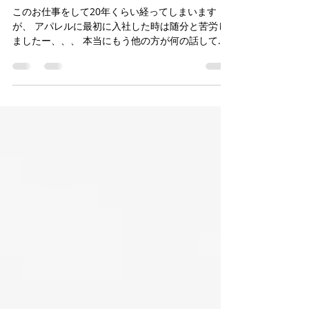
💌
このお仕事をして20年くらい経ってしまいます
が、 アパレルに最初に入社した時は随分と苦労し
ましたー、、、 本当にもう他の方が何の話してる
かさえ分からなかったですね。 バルクって何？ ア
プルーバルって何？？ といった感じで独特なアパ
レル用語ばかりだし、...