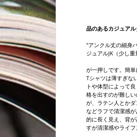
品のあるカジュアル
"アンクル丈の細身パ
ジュアルJK（少し
が一押しです。簡単
Tシャツは薄すぎな
トや体型によって良
格を出すのが難しい
が、ラテン人とかダ
などラフで清潔感が
的に長く見え、背が
すが清潔感やライフ