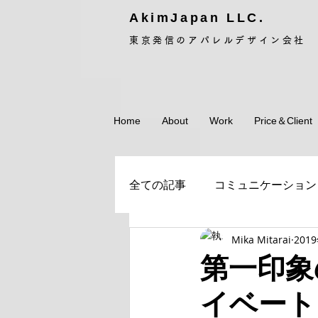
AkimJapan LLC.
東京発信のアパレルデザイン会社
Home
About
Work
Price＆Client
全ての記事
コミュニケーション
Mika Mitarai
201
パターン
雑談
SNS
第一印象
イベート