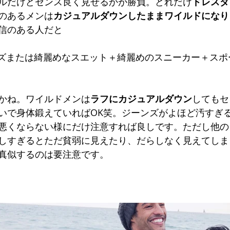
ルだけどセンス良く見せるかが勝負。どれだけ
ドレスダ
信のあるメンは
カジュアルダウンしたままワイルドになり
信のある人だと
ンズまたは綺麗めなスエット＋綺麗めのスニーカー＋スポ
かね。ワイルドメンは
ラフにカジュアルダウン
してもセ
いで身体鍛えていればOK笑。ジーンズがよほど汚すぎ
悪くならない様にだけ注意すれば良しです。ただし他の
しすぎるとただ貧弱に見えたり、だらしなく見えてしま
真似するのは要注意です。