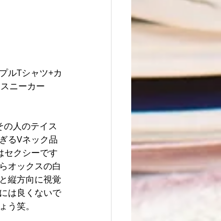
ンプルTシャツ+カ
白スニーカー
その人のテイス
ぎるVネック品
はセクシーです
らオックスの白
と縦方向に視覚
には良くないで
ょう笑。