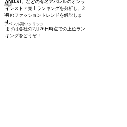
AND.ST、
などの有名アパレルのオンラ
雑談
インストア売上ランキングを分析し、2
SNS
月のファッショントレンドを解説しま
す。
アパレル期中クリック
まずは各社の2月26日時点での上位ラン
キングをどうぞ！