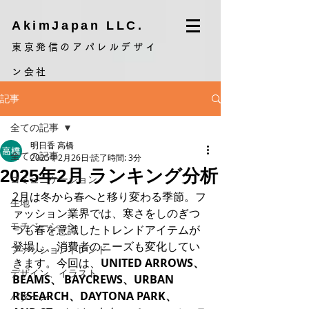
AkimJapan LLC.
東京発信のアパレルデザイ
ン会社
記事
全ての記事
明日香 高橋
全ての記事
2025年2月26日
読了時間: 3分
2025年2月 ランキング分析
コミュニケーション
2月は冬から春へと移り変わる季節。フ
生地
ァッション業界では、寒さをしのぎつ
モチベーション
つも春を意識したトレンドアイテムが
登場し、消費者のニーズも変化してい
ファッショントレンド
きます。今回は、
UNITED ARROWS、
デザイン、イラスト
BEAMS、
BAYCREWS、URBAN 
RESEARCH、DAYTONA PARK、
パターン