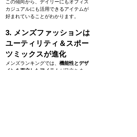
この傾向から、デイリーにもオフィス
カジュアルにも活用できるアイテムが
好まれていることがわかります。
3. メンズファッションは
ユーティリティ＆スポー
ツミックスが進化
メンズランキングでは、
機能性とデザ
インを両立したアイテム
が目立ちま
す。
〇 
注目トレンド
ユーティリティジャケット
（多ポ
ケット・ミリタリーデザイン）
アスレジャースタイル
（スポーツ
要素を取り入れた都会的なファッ
ション）
テックウェア
（防水・撥水・伸縮