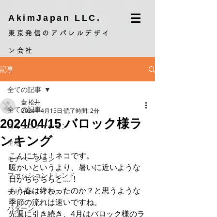
AkimJapan LLC.
東京発信のアパレルデザイ
ン会社
記事
全ての記事
藍 松井
全ての記事
2024年4月15日
読了時間: 2分
2024/04/15 バロック様ラ
コミュニケーション
ンキング
生地
こんにちは！ネコです。
モチベーション
暖かいというより、暑いに近いような
ファッショントレンド
日がちらちらと....！
もう春は終わったのか？と思うような
デザイン、イラスト
季節の流れは速いですね。
パターン
先週に引き続き、4月はバロック様のラ